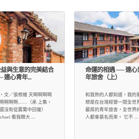
公益與生意的完美結合
命運的相遇 ── 連心
─ 連心青年...
年旅舍（上）
・文／張修維 天啊啊啊啊
和我熟的人都知道，我的
啊啊啊啊……（承 上集，
想是在台灣經營一間全世
還沒有從震驚中回復）
最屌的青年旅舍，全世界
ichael 看我瞪大
...
人都會慕名而來。 它不
...