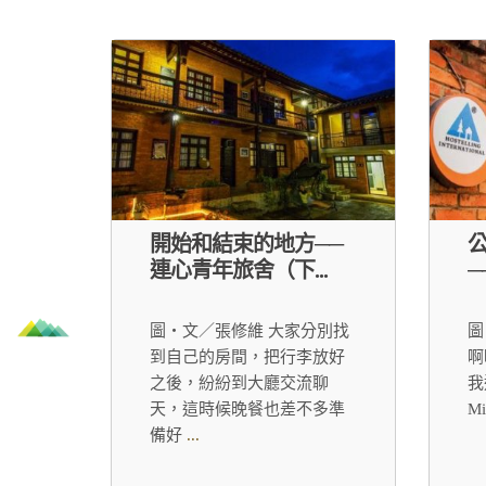
開始和結束的地方──
連心青年旅舍（下...
─
圖・文／張修維 大家分別找
圖
到自己的房間，把行李放好
啊
之後，紛紛到大廳交流聊
我
天，這時候晚餐也差不多準
M
備好
...