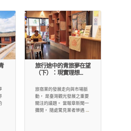
青
旅行途中的青旅夢在望
（下）：現實理想...
夢
旅宿業的發展走向與市場脈
界
動， 是臺灣觀光發展之重要
的
關注的議題。 當報章新聞一
攤開， 隨處驚見業者慘遇
...