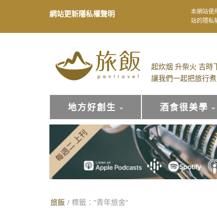
本網站使
網站更新隱私權聲明
站的隱私
起炊烟 升柴火 吉時
讓我們一起把旅行煮
地方好創生
酒食很美學
旅飯
/
標籤："青年旅舍"