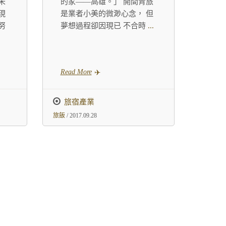
未
的家——高雄。」 開間青旅
現
是業者小美的微渺心念， 但
努
夢想過程卻因現已 不合時
...
Read More
旅宿產業
旅飯
/ 2017.09.28