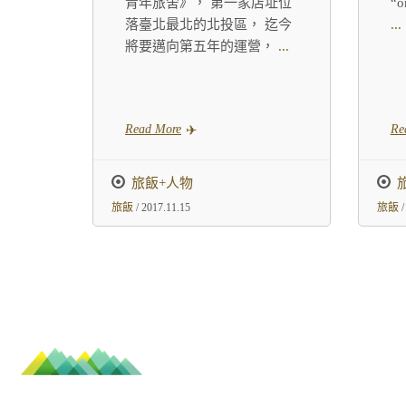
青年旅舍》， 第一家店址位
“
落臺北最北的北投區， 迄今
...
將要邁向第五年的運營，
...
Read More
Re
旅飯+人物
旅飯
/ 2017.11.15
旅飯
/