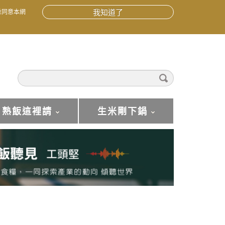
並同意本網
我知道了
熟飯這裡請
生米剛下鍋