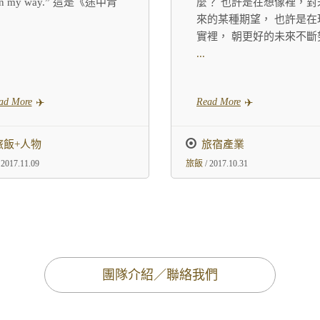
on my way.” 這是《途中青
麼？ 也許是在想像裡，對
來的某種期望， 也許是在
實裡， 朝更好的未來不斷
...
ad More
Read More
旅飯+人物
旅宿產業
 2017.11.09
旅飯
/ 2017.10.31
團隊介紹／聯絡我們