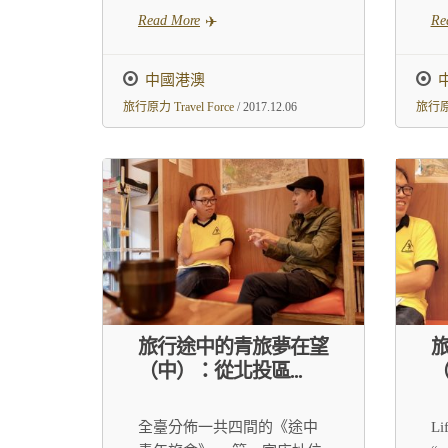
Read More
Re
中國港澳
旅行原力 Travel Force
/ 2017.12.06
旅行原力
旅行途中的青旅夢在望
（中）：從北投區...
（
全臺分佈一共四間的《途中
Li