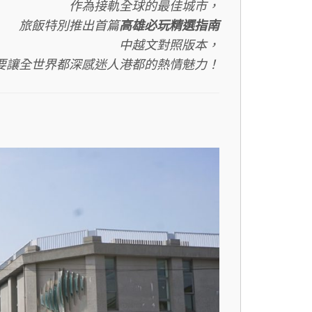
作為接軌全球的最佳城市，
旅飯特別推出首篇
高雄必玩精選指南
中越文對照版本，
要讓全世界都深感迷人港都的熱情魅力！