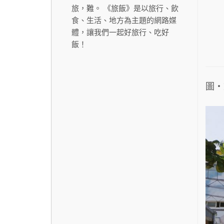
旅，難。 《旅飯》是以旅行、飲
食、生活、地方為主題的網路媒
體，讓我們一起好旅行、吃好
飯！
圖・