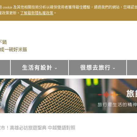
用 cookie 及其他相關技術分析以確保使用者獲得最佳體驗，通過我們的網站，您確認
權政策更新，
了解最新隱私權政策
。
下鍋
成一碗好米飯
生活有設計
很想去旅行
市！高雄必訪旅遊聖典 中越雙語對照