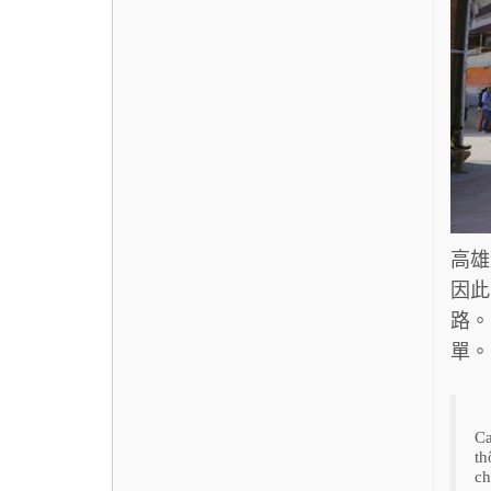
高雄
因此
路。
單。
Ca
th
ch