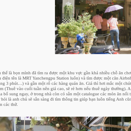
 thể là bọn mình đã tìm ra được một khu vực gần khá nhiều chỗ ăn chơ
u điện tên là MRT Yanchengpu Station luôn) và tìm được một căn Airbnb
ng 3 phút…) và gần một rổ các hàng quán ăn. Giá thì hơi mắc một chút v
m (Thuê vào cuối tuần nên giá cao, sẽ rẻ hơn nếu thuê ngày thường). Anh
a bổ sung ngay, ở trong nhà còn có sẵn một catalogue các món ăn nổi
 hỏi là anh chủ sẽ sẵn sàng đi tìm thông tin giúp bạn luôn tiếng Anh c
n các thứ.