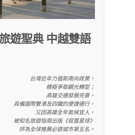
旅遊聖典 中越雙語
台灣近年力倡新南向政策，
積極爭取觀光轉型；
高雄交通發展完善，
具備國際雙港
及四鐵的便捷通行，
又因高雄全年氣候宜人，
被知名旅遊指南出版《寂寞星球》
評為全球推薦必遊城市第五名。