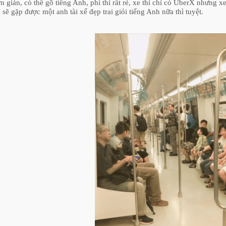
n giản, có thể gõ tiếng Anh, phí thì rất rẻ, xe thì chỉ có UberX nhưng
ì sẽ gặp được một anh tài xế đẹp trai giỏi tiếng Anh nữa thì tuyệt.