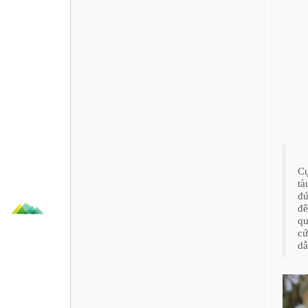
Cụ
tà
đú
đê
qu
cứ
dẫ