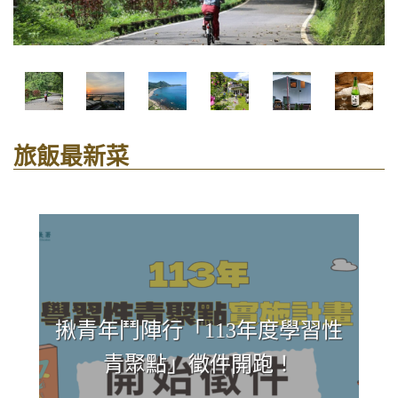
旅飯最新菜
揪青年鬥陣行「113年度學習性
青聚點」徵件開跑！