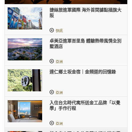
捷絲旅進軍國際 海外首間據點插旗大
阪
快訊
卓美亞進軍峇里島 體驗熱帶風情全別
墅酒店
亞洲
達仁鄉土坂金宿｜金頻道的回憶錄
亞洲
入住台北時代寓所送金工品牌「以覺
學」手作行程
亞洲