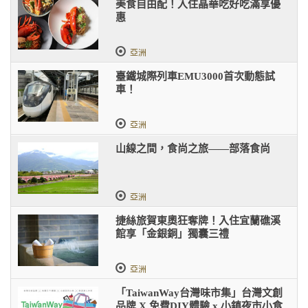
美食自由配！入住晶華吃好吃滿享優
惠
亞洲
臺鐵城際列車EMU3000首次動態試
車！
亞洲
山線之間，食尚之旅——部落食尚
亞洲
捷絲旅賀東奧狂奪牌！入住宜蘭礁溪
館享「金銀銅」獨囊三禮
亞洲
「TaiwanWay台灣味市集」台灣文創
品牌 X 免費DIY體驗 x 小鎮夜市小食