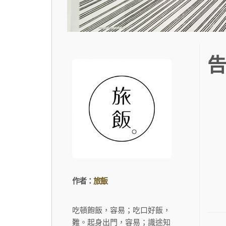
告
作者：
旅飯
吃頓飽飯，容易；吃口好飯，
難。起身出門，容易；識途知