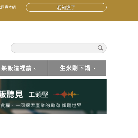
並同意本網
我知道了
熟飯這裡請
生米剛下鍋