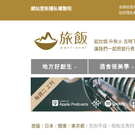
本網站使
網站更新隱私權聲明
站的隱私
起炊烟 升柴火 吉時
讓我們一起把旅行煮
地方好創生
酒食很美學
旅飯
/
日本
/
關東
/
東京都
/
告別平成，昭和文青的