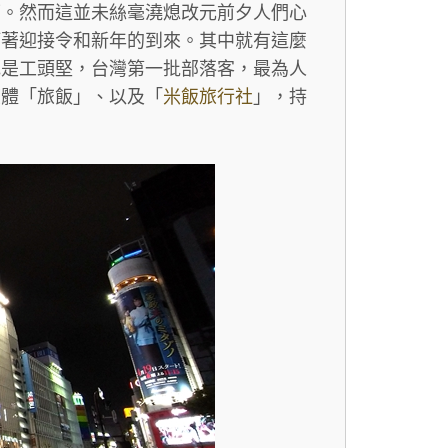
雨。然而這並未絲毫澆熄改元前夕人們心
等著迎接令和新年的到來。其中就有這麼
他是工頭堅，台灣第一批部落客，最為人
媒體「旅飯」、以及「
米飯旅行社
」，持