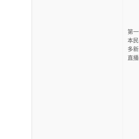
第一
本民
多新
直播