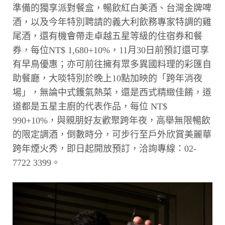
準備的獨享派對餐盒，暢飲紅白美酒、台灣金牌啤
酒，以及今年特別聘請的義大利飲務專家特調的雞
尾酒，還有機會帶走卓越五星等級的住宿券和餐
券，每位NT$ 1,680+10%，11月30日前預訂還可享
有早鳥優惠；亦可前往擁有眾多異國料理的彩匯自
助餐廳，大啖特別於晚上10點加映的「跨年消夜
場」，無論中式鑊氣熱菜，還是西式精緻佳餚，道
道都是五星主廚的代表作品，每位 NT$
990+10%，與親朋好友歡聚跨年夜，高舉無限暢飲
的限定調酒，倒數時分，可步行至戶外欣賞美麗華
跨年煙火秀，即日起開放預訂，洽詢專線：02-
7722 3399。