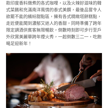
款印度香料燉煮的各式咖哩，以及火辣好滋味的韓
式菜餚和充滿南洋風情的泰式美饌，最後品嘗令人
欲罷不能的繽紛甜點區，擁有各式精緻塔餅糕點，
走近便能聞到濃郁又迷人的香甜，同時準備了跨年
限定調酒供賓客無限暢飲，倒數時刻即可步行至戶
外欣賞美麗華跨年煙火秀，一起倒數三二一，吃飽
喝足迎新年！