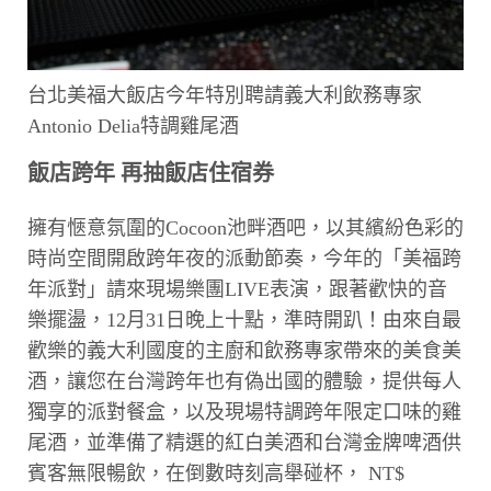
台北美福大飯店今年特別聘請義大利飲務專家
Antonio Delia特調雞尾酒
飯店跨年 再抽飯店住宿券
擁有愜意氛圍的Cocoon池畔酒吧，以其繽紛色彩的
時尚空間開啟跨年夜的派動節奏，今年的「美福跨
年派對」請來現場樂團LIVE表演，跟著歡快的音
樂擺盪，12月31日晚上十點，準時開趴！由來自最
歡樂的義大利國度的主廚和飲務專家帶來的美食美
酒，讓您在台灣跨年也有偽出國的體驗，提供每人
獨享的派對餐盒，以及現場特調跨年限定口味的雞
尾酒，並準備了精選的紅白美酒和台灣金牌啤酒供
賓客無限暢飲，在倒數時刻高舉碰杯， NT$