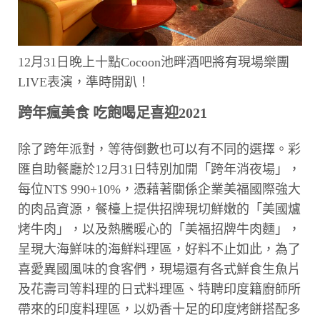
12月31日晚上十點Cocoon池畔酒吧將有現場樂團
LIVE表演，準時開趴！
跨年瘋美食 吃飽喝足喜迎2021
除了跨年派對，等待倒數也可以有不同的選擇。彩
匯自助餐廳於12月31日特別加開「跨年消夜場」，
每位NT$ 990+10%，憑藉著關係企業美福國際強大
的肉品資源，餐檯上提供招牌現切鮮嫩的「美國爐
烤牛肉」，以及熱騰暖心的「美福招牌牛肉麵」，
呈現大海鮮味的海鮮料理區，好料不止如此，為了
喜愛異國風味的食客們，現場還有各式鮮食生魚片
及花壽司等料理的日式料理區、特聘印度籍廚師所
帶來的印度料理區，以奶香十足的印度烤餅搭配多