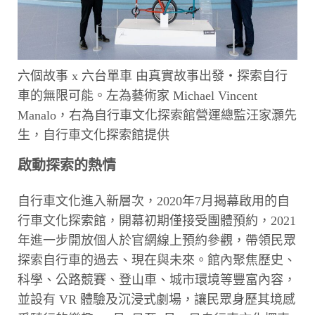
六個故事 x 六台單車 由真實故事出發・探索自行
車的無限可能。左為藝術家 Michael Vincent
Manalo，右為自行車文化探索館營運總監汪家灝先
生，自行車文化探索館提供
啟動探索的熱情
自行車文化進入新層次，2020年7月揭幕啟用的自
行車文化探索館，開幕初期僅接受團體預約，2021
年進一步開放個人於官網線上預約參觀，帶領民眾
探索自行車的過去、現在與未來。館內聚焦歷史、
科學、公路競賽、登山車、城市環境等豐富內容，
並設有 VR 體驗及沉浸式劇場，讓民眾身歷其境感