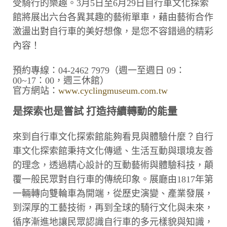
受騎行的樂趣。3月5日至6月29日自行車文化探索
館將展出六台各異其趣的藝術單車，藉由藝術合作
激盪出對自行車的美好想像，是您不容錯過的精彩
內容！
預約專線：04-2462 7979（週一至週日 09：
00~17：00，週三休館）
官方網站：
www.cyclingmuseum.com.tw
是探索也是嘗試 打造持續轉動的能量
來到自行車文化探索館能夠看見與體驗什麼？自行
車文化探索館秉持文化傳遞、生活互動與環境友善
的理念，透過精心設計的互動藝術與體驗科技，顛
覆一般民眾對自行車的傳統印象。展廳由1817年第
一輛轉向雙輪車為開端，從歷史演變、產業發展，
到深厚的工藝技術，再到全球的騎行文化與未來，
循序漸進地讓民眾認識自行車的多元樣貌與知識，