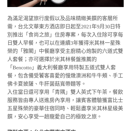
為滿足渴望旅行度假以及品味精緻美饌的客層所
需，台北文華東方酒店即日起至2021年9月30日特
別推出「食尚之旅」住房專案，每次入住除可享每
日雙人早餐，也可以在連續3年獲得米其林一星殊
榮的「雅閣」中餐廳享受主廚精心炮製的六道式雙
人套餐；亦可選擇於米其林餐盤推薦的
「Bencotto」義大利餐廳享用特製五道式雙人套
餐，包含備受饕客喜愛的慢燉澳洲和牛牛頰、手工
佛卡夏披薩、牛肝菌菇寬帶麵等。
入住當日還可享用「青隅」雙人英式下午茶，餐飲
服務皆由專人送進房內享用，讓賓客體驗獲富比士
五星殊榮的豪華住宿同時、輕鬆盡享米其林星級美
饌，安心享受一趟寵愛自己的極致之旅。