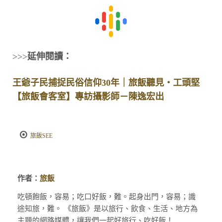
>>>
延伸閱讀：
王爺子民捕捉民俗信仰30年｜旅飯聽見・工頭堅
【旅飯會客室】專訪攝影師－陳逸宏出
旅飯SEE
作者：
旅飯
吃頓飽飯，容易；吃口好飯，難。起身出門，容易；識
途知旅，難。 《旅飯》是以旅行、飲食、生活、地方為
主題的網路媒體，讓我們一起好旅行、吃好飯！