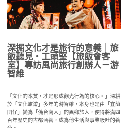
深掘文化才是旅行的意義｜旅
飯聽見・工頭堅【旅飯會客
室】專訪風尚旅行創辦人－游
智維
「文化的本質，才是形成觀光行為的核心。」深耕
於「文化旅遊」多年的游智維，本身也是由「宜蘭
囝仔」變為「偽台南人」的異鄉旅人，使得將滿四
百年歷史的古都涵養，成為他生活與事業吸吐的養