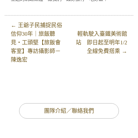
← 王爺子民捕捉民俗
信仰30年｜旅飯聽
輕軌駛入臺鐵美術館
見・工頭堅【旅飯會
站 即日起至明年1/2
客室】專訪攝影師－
全線免費搭乘 →
陳逸宏
團隊介紹／聯絡我們