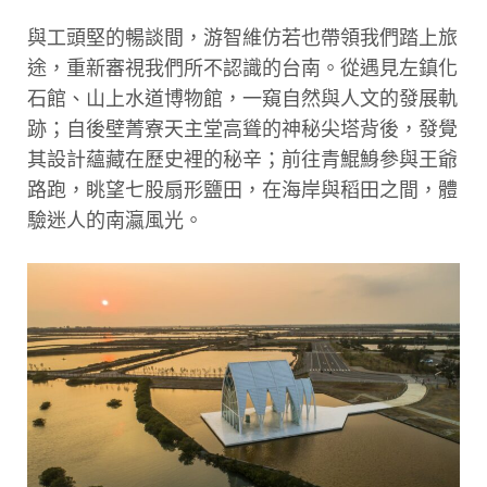
與工頭堅的暢談間，游智維仿若也帶領我們踏上旅
途，重新審視我們所不認識的台南。從遇見左鎮化
石館、山上水道博物館，一窺自然與人文的發展軌
跡；自後壁菁寮天主堂高聳的神秘尖塔背後，發覺
其設計蘊藏在歷史裡的秘辛；前往青鯤鯓參與王爺
路跑，眺望七股扇形鹽田，在海岸與稻田之間，體
驗迷人的南瀛風光。