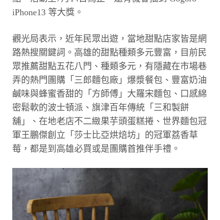
iPhone13 等大獎。
觀光局表示，近年民眾出遊，當地甜點店家皆是網
路熱搜關鍵詞。高雄的甜點種類多元豐富，目前民
眾推薦甜點五花八門、種類多元，有隱藏在市場巷
弄的熱門團購「三郎麵包廠」爆漿餐包、豐富奶油
鹹味與蜂蜜香甜的「方師傅」大羅宋麵包、口感綿
密鬆軟的波士頓派、旗津百年傳統「三和製餅
舖」、在地老店不二緻果芋頭蛋糕捲、世界麵包冠
軍王鵬傑創立「莎士比亞烘焙坊」的冠軍荔香草
莓，都是到高雄必買或是團購首推伴手禮。