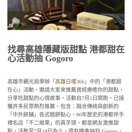
找尋高雄隱藏版甜點 港都甜在
心活動抽 Gogoro
高雄市觀光局舉辦「
高雄日嚐366
」中的「港都甜
在心」活動，邀請大家來推薦曾經療癒你的甜點，
分享吃甜點的心情故事，活動自7月1日開跑，已接
獲許多民眾熱烈推薦，包含：融合傳統與創新的
「中外餅舖」各式糕餅點心、80年歷史的港都伴手
禮名店「不二緻果」的真芋頭，都是網友激推甜
點。活動至7月14日為止，還有機會抽到 Gogoro、