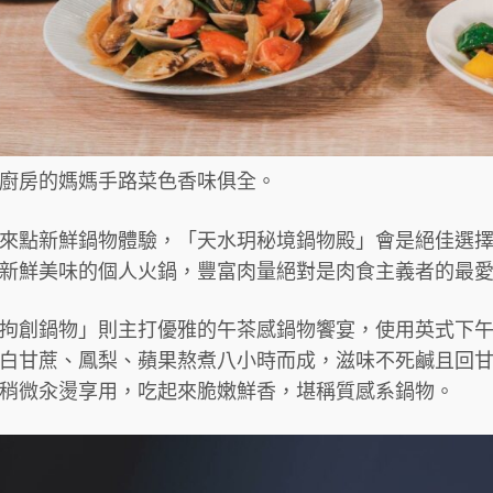
廚房的媽媽手路菜色香味俱全。
來點新鮮鍋物體驗，「天水玥秘境鍋物殿」會是絕佳選
新鮮美味的個人火鍋，豐富肉量絕對是肉食主義者的最
拘創鍋物」則主打優雅的午茶感鍋物饗宴，使用英式下
白甘蔗、鳳梨、蘋果熬煮八小時而成，滋味不死鹹且回
稍微汆燙享用，吃起來脆嫩鮮香，堪稱質感系鍋物。