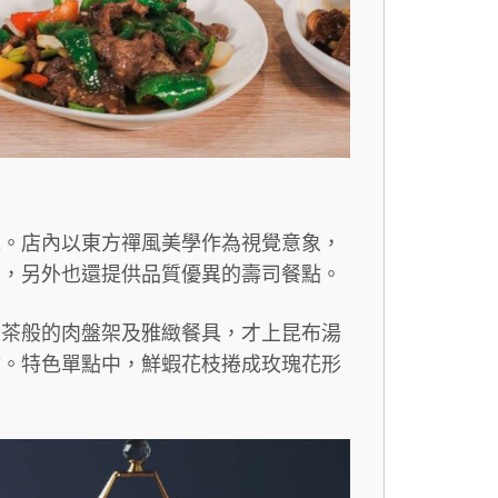
擇。店內以東方禪風美學作為視覺意象，
愛，另外也還提供品質優異的壽司餐點。
午茶般的肉盤架及雅緻餐具，才上昆布湯
甘。特色單點中，鮮蝦花枝捲成玫瑰花形