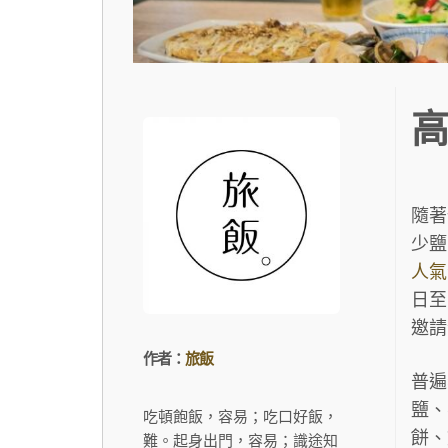
高
隨著
少鹽
人氣
日至
邀請
作者：
旅飯
普遍
鹽、
吃頓飽飯，容易；吃口好飯，
餅、
難。起身出門，容易；識途知