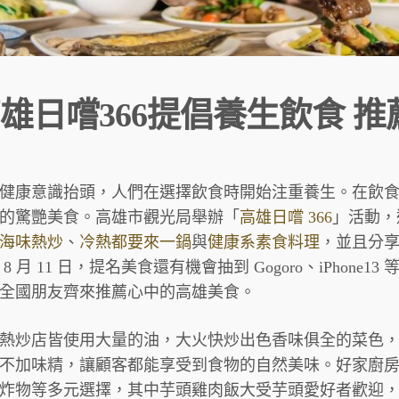
雄日嚐366提倡養生飲食 
健康意識抬頭，人們在選擇飲食時開始注重養生。在飲
的驚艷美食。高雄市觀光局舉辦「
高雄日嚐 366
」活動，
海味熱炒
、
冷熱都要來一鍋
與
健康系素食料理
，並且分享
 8 月 11 日，提名美食還有機會抽到 Gogoro、iPhone13
全國朋友齊來推薦心中的高雄美食。
熱炒店皆使用大量的油，大火快炒出色香味俱全的菜色
不加味精，讓顧客都能享受到食物的自然美味。好家廚
炸物等多元選擇，其中芋頭雞肉飯大受芋頭愛好者歡迎