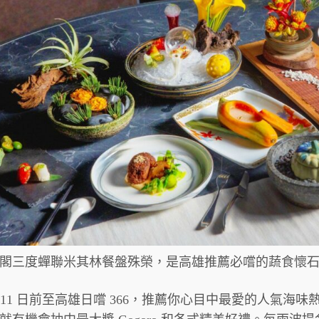
閣三度蟬聯米其林餐盤殊榮，是高雄推薦必嚐的蔬食懷
月 11 日前至高雄日嚐 366，推薦你心目中最愛的人氣