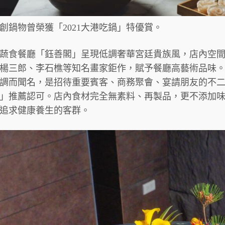
創鍋物曾榮獲「2021大港吃鍋」特優賞。
蔬食餐廳「鈺善閣」呈現低調奢華宮廷貴族風，店內空
楊三郎、李石樵等知名畫家鉅作，賦予餐廳高藝術品味
調而聞名，是招待重要賓客、商務聚會、宴請朋友的不
」推薦認可。店內食材完全無素料、再製品，更不添加
追求健康養生的客群。