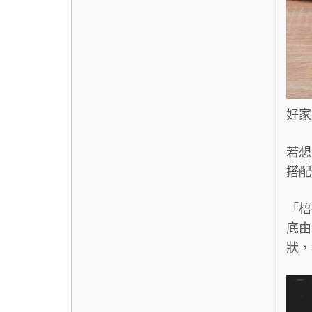
好家
若想
搭配
「梧
底由
狀，