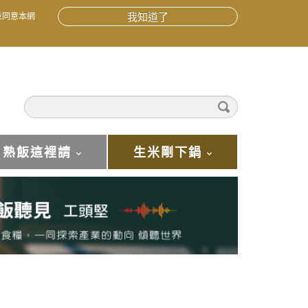
並同意本網
我知道了
熟飯這裡請
生米剛下鍋