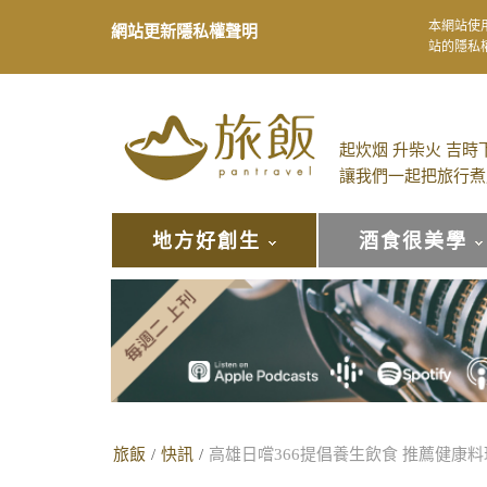
本網站使
網站更新隱私權聲明
站的隱私
起炊烟 升柴火 吉時
讓我們一起把旅行煮
地方好創生
酒食很美學
旅飯
/
快訊
/
高雄日嚐366提倡養生飲食 推薦健康