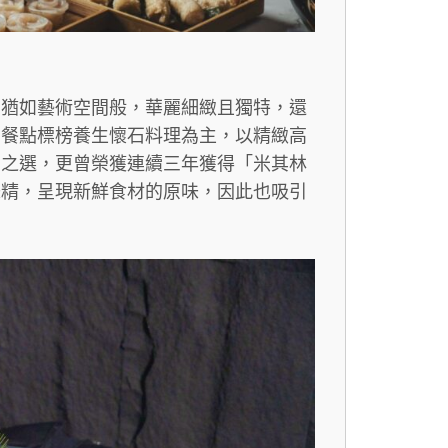
間猶如藝術空間般，華麗細緻且獨特，還
。餐點標榜養生懷石料理為主，以精緻高
二之選，更曾榮獲連續三年獲得「米其林
味精，呈現新鮮食材的原味，因此也吸引