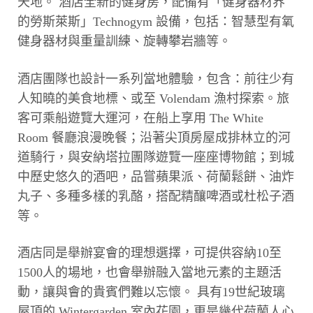
天地。 酒店全新的健身房，配備有「健身器材界
的勞斯萊斯」Technogym 設備，包括：智慧型有氧
健身器材與重量訓練、旋轉攀岩牆等。
酒店團隊也設計一系列當地體驗，包含：前往少有
人知曉的美食地標、或至 Volendam 漁村探索。旅
客可乘船遊覽大運河，在船上享用 The White
Room 餐廳浪漫晚餐；沿著尖頂房屋成排林立的河
道騎行，與安納塔拉團隊遊覽一座座博物館；到城
中歷史悠久的酒吧，品嘗蘋果派、荷蘭鬆餅、油炸
丸子、多種多樣的乳酪，搭配精釀啤酒或杜松子酒
等。
酒店同是舉辦宴會的理想選擇，可提供容納10至
1500人的場地，也會舉辦融入當地元素的主題活
動，讓與會的貴賓們難以忘懷。 具有19世紀玻璃
屋頂的 Wintergarden 室內花園，更是幾代荷蘭人心