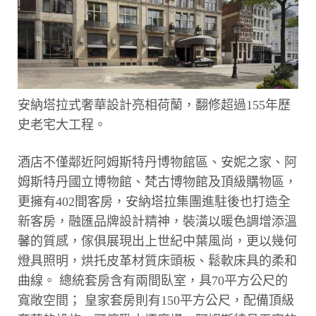
安納塔拉式奢華設計亮相荷蘭，翻修超過155年歷
史老宅大工程。
酒店不僅鄰近阿姆斯特丹博物館區、安妮之家、阿
姆斯特丹國立博物館、梵古博物館及頂級購物區，
更擁有402間客房，安納塔拉集團進駐後也打造全
新客房，融匯品牌設計精神，裝潢以暖色調增添溫
馨的質感，傢俱展現出上世紀中葉風尚，更以幾何
燈具照明，烘托皮革材質床頭板、鬆軟床具的柔和
曲線。 總統套房含有兩間臥室，具70平方公尺的
寬敞空間； 皇家套房則有150平方公尺，配備頂級