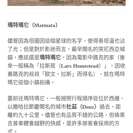
瑪特瑪它（Matmata）
儘管因為塔圖因這個星球的名字，使得泰塔溫也沾
了光；但是對於影迷而言，最早聞名的突尼西亞城
鎮，應該還是
瑪特瑪它
。因為電影中路克的家（後
來一般稱為「拉斯居（
Lars Homestead
）」，因收
養路克的叔叔「歐文‧拉斯」而得名），就在瑪特
瑪它這個小鎮拍攝。
要前往瑪特瑪它，一般按照行程順序從位於西邊、
以撒哈拉節慶聞名的城市
杜茲（Douz）
過去，距
離約九十公里。儘管也有品質不錯的公路，但換乘
吉普車體會越野的快感，是許多旅客會採用的方
式。