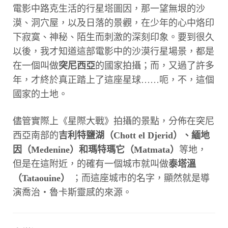
電影中路克生活的行星塔圖因，那一望無垠的沙
漠、洞穴屋，以及日落的景觀，在少年的心中烙印
下寂寞、神秘、陌生而刺激的深刻印象。要到很久
以後，我才知道這部電影中的沙漠行星場景，都是
在一個叫做
突尼西亞
的國家拍攝；而，又過了許多
年，才終於真正踏上了這座星球……呃，不，這個
國家的土地。
儘管實際上《星際大戰》拍攝的景點，分佈在突尼
西亞南部的
吉利特鹽湖（Chott el Djerid）、緬地
因（Medenine）和瑪特瑪它（Matmata）
等地，
但是在這附近，的確有一個城市就叫做
泰塔溫
（Tataouine）
；而這座城市的名字，顯然就是導
演喬治‧魯卡斯靈感的來源。