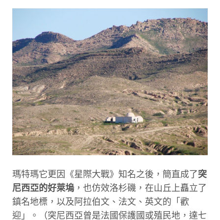
瑪特瑪它更因《星際大戰》知名之後，簡直成了
突
尼西亞的好萊塢
，也仿效洛杉磯，在山丘上矗立了
鎮名地標，以及阿拉伯文、法文、英文的「歡
迎」。（突尼西亞曾是法國保護國或殖民地，達七