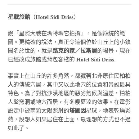
星戰旅館
（
Hotel Sidi Driss
）
說「星際大戰在瑪特瑪它拍攝」，是個籠統的範
圍。更精確的說法，真正令這個位於山丘上的小鎮
聞名於世的，就是
路克的家／拉斯居
的場景，現在
已經改成旅館或背包客棧的
Hotel Sidi Driss
.
事實上在山丘的許多角落，都藏著北非原住民
柏柏
人
的傳統穴居，其中又以此地穴的位置和景觀最具
特色。為了對抗沙漠地區的惡劣氣候與溫差，柏柏
人鑿窯洞或地穴而居，有冬暖夏涼的效果。在電影
設定中被兩顆太陽照射的
塔圖因
星球，地表乾燥炎
熱，設想人如果居住在上面，最理想的方式也不過
如此了。