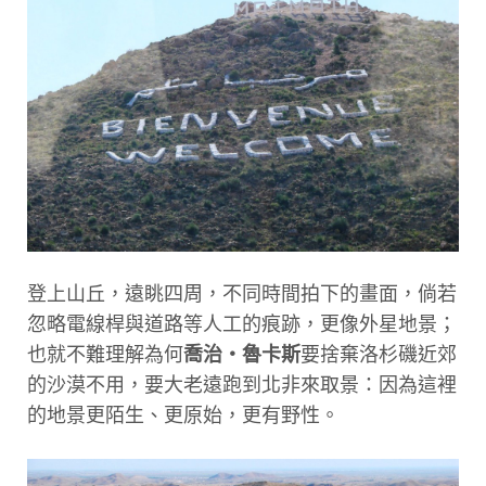
登上山丘，遠眺四周，不同時間拍下的畫面，倘若
忽略電線桿與道路等人工的痕跡，更像外星地景；
也就不難理解為何
喬治‧魯卡斯
要捨棄洛杉磯近郊
的沙漠不用，要大老遠跑到北非來取景：因為這裡
的地景更陌生、更原始，更有野性。