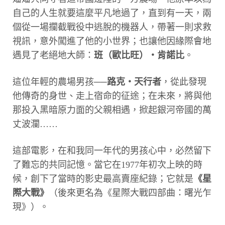
自己的人生就要這麼平凡地過了，直到有一天，兩
個從一場攔截戰役中逃脫的機器人，帶著一則求救
視訊，意外闖進了他的小世界；也讓他因緣際會地
遇見了老絕地大師：
班（歐比旺）‧肯諾比
。
這位年輕的農場男孩──
路克‧天行者
，從此發現
他傳奇的身世、走上宿命的征途；在未來，將與他
那投入黑暗原力面的父親相遇，掀起銀河帝國的萬
丈波瀾……
這部電影，在和我同一年代的男孩心中，必然留下
了難忘的共同記憶。當它在1977年初次上映的時
候，創下了當時的影史最高賣座紀錄；它就是
《星
際大戰》
（後來更名為《星際大戰四部曲：曙光乍
現》）。