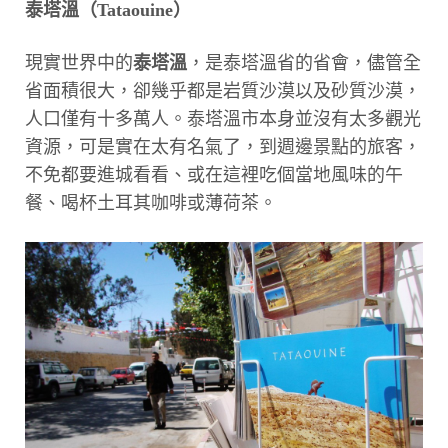
泰塔溫（Tataouine）
現實世界中的
泰塔溫
，是泰塔溫省的省會，儘管全
省面積很大，卻幾乎都是岩質沙漠以及砂質沙漠，
人口僅有十多萬人。泰塔溫市本身並沒有太多觀光
資源，可是實在太有名氣了，到週邊景點的旅客，
不免都要進城看看、或在這裡吃個當地風味的午
餐、喝杯土耳其咖啡或薄荷茶。