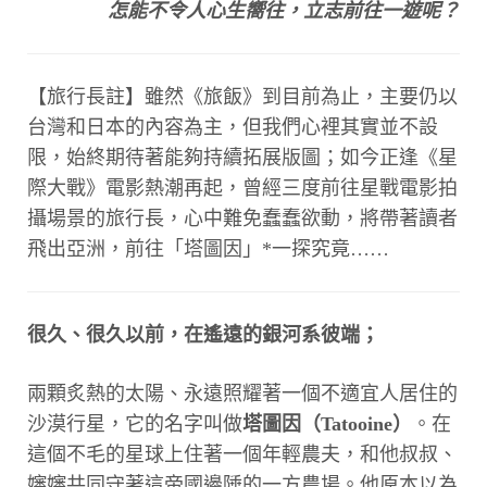
怎能不令人心生嚮往，立志前往一遊呢？
【旅行長註】雖然《旅飯》到目前為止，主要仍以
台灣和日本的內容為主，但我們心裡其實並不設
限，始終期待著能夠持續拓展版圖；如今正逢《星
際大戰》電影熱潮再起，曾經三度前往星戰電影拍
攝場景的旅行長，心中難免蠢蠢欲動，將帶著讀者
飛出亞洲，前往「塔圖因」*一探究竟……
很久、很久以前，在遙遠的銀河系彼端；
兩顆炙熱的太陽、永遠照耀著一個不適宜人居住的
沙漠行星，它的名字叫做
塔圖因（Tatooine）
。在
這個不毛的星球上住著一個年輕農夫，和他叔叔、
嬸嬸共同守著這帝國邊陲的一方農場。他原本以為