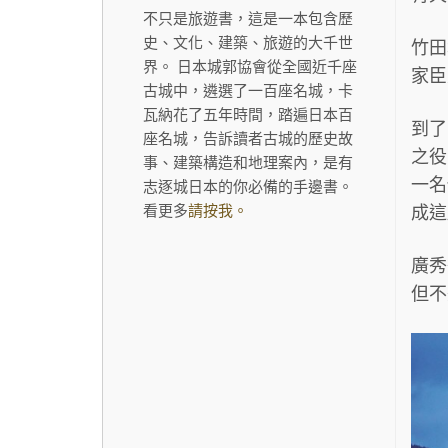
不只是旅遊書，這是一本包含歷
史、文化、建築、旅遊的大千世
竹田
界。 日本城郭協會從全國近千座
家臣
古城中，遴選了一百座名城，卡
瓦納花了五年時間，踏遍日本百
到了
座名城，告訴讀者古城的歷史故
之役
事、建築構造和地理案內，是有
一名
志逐城日本的你必備的手邊書。
成這
看更多
請按我。
廣秀
但不