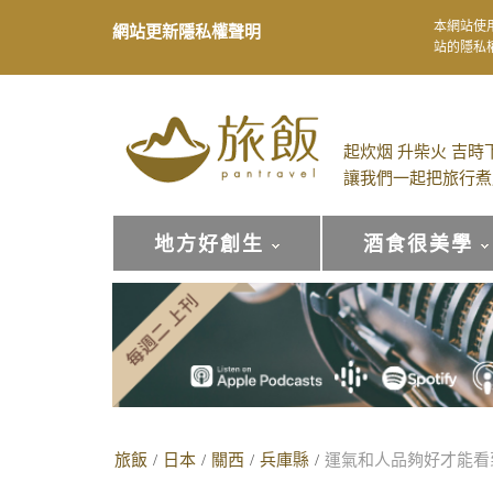
本網站使
網站更新隱私權聲明
站的隱私
起炊烟 升柴火 吉時
讓我們一起把旅行煮
地方好創生
酒食很美學
旅飯
/
日本
/
關西
/
兵庫縣
/
運氣和人品夠好才能看