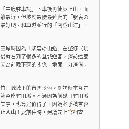
在「中腹駐車場」下車後再徒步上山。而
距離最近，但坡度最陡最難爬的「駅裏の
緩最好爬、和車道並行的「南登山道」，
到竹田城時因為「駅裏の山道」在整修（現
場後就看到了很多的登城遊客，探訪這麼
道因為前晚下雨的關係，地面十分溼滑，
到竹田城城下的市區景色。到訪時本丸是
眺望整座竹田城。不過因為前幾日竹田城
」美景，也算是值得了。因為冬季積雪容
禁止入山
！要前往時，建議先上
官網
查