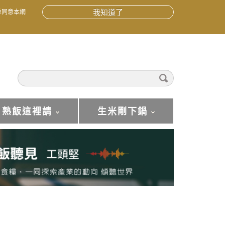
並同意本網
我知道了
熟飯這裡請
生米剛下鍋