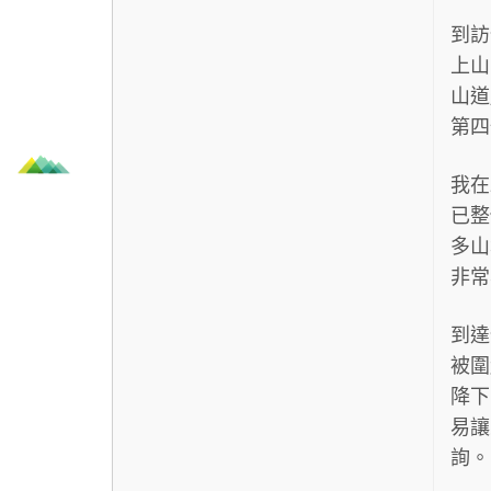
到訪
上山
山道
第四
我在
已整
多山
非常
到達
被圍
降下
易讓
詢。