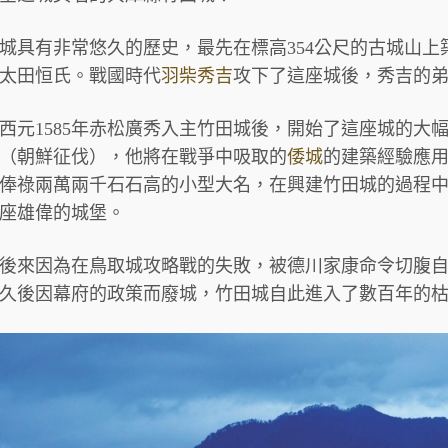
城具有非常悠久的歷史，最先在標高354公尺的古城山上
太田恒氏。戰國時代
羽柴秀吉
攻下了這座城後，秀吉的
西元1585年赤松廣秀入主竹田城後，開始了這座城的大
（朝鮮征伐），他將在戰爭中吸取的
倭城
的建築經驗應
俸祿兩萬兩千石石高的小型大名，在興建竹田城的過程
座雄偉的城堡。
後來因為在鳥取城攻略戰的失敗，被德川家康命令切腹
久後因幕府的政策而廢城，竹田城自此進入了數百年的