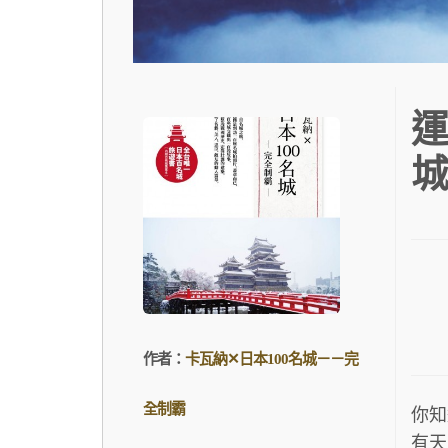
運
城
作者：
卡瓦納✕日本100名城－－完
全制霸
你知
有天