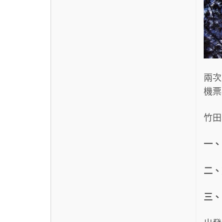
兩次
機票
竹田
一、
二、
三、