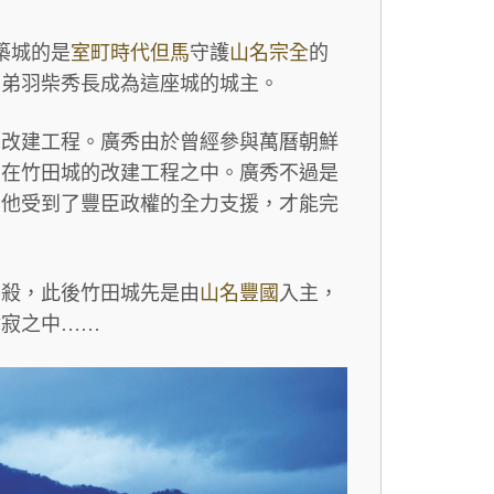
築城的是
室町時代
但馬
守護
山名宗全
的
弟弟羽柴秀長成為這座城的城主。
幅改建工程。廣秀由於曾經參與萬曆朝鮮
用在竹田城的改建工程之中。廣秀不過是
中他受到了豐臣政權的全力支援，才能完
自殺，此後竹田城先是由
山名豐國
入主，
枯寂之中……