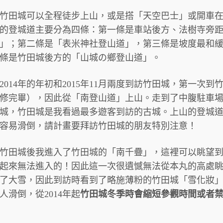
竹田城可以全程徒步上山，或是搭「天空巴士」或開車
的登城道主要分為四條：第一條是車站後方、法樹寺旁
」；第二條是「表米神社登山道」，第三條是坡度最和
條是竹田城後方的「山城の鄉登山道」。
2014年的年初和2015年11月兩度到訪竹田城，第一次
修完畢），因此從「南登山道」上山。走到了中腹駐車
城，竹田城是我看過最多遊客到訪的古城。上山的登城
容易滑倒，請計畫要拜訪竹田城的朋友特別注意！
竹田城後我進入了竹田城的「南千疊」，這裡可以眺望
起來無法進入的！因此這一次很遺憾無法從本丸的高處
了大雪，因此到訪時看到了略施薄粉的竹田城「雪化妝
人滑倒，從2014年起
竹田城冬季時會縮短參觀時間或者