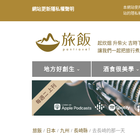
本網站使
網站更新隱私權聲明
站的隱私
起炊烟 升柴火 吉時
讓我們一起把旅行煮
地方好創生
酒食很美學
旅飯
/
日本
/
九州
/
長崎縣
/
去長崎的那一天