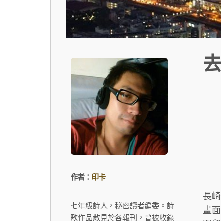
去
作者：
印卡
長崎
七年級詩人，秘密讀者編委。詩
畫面
歌作品散見於各報刊，曾被收錄