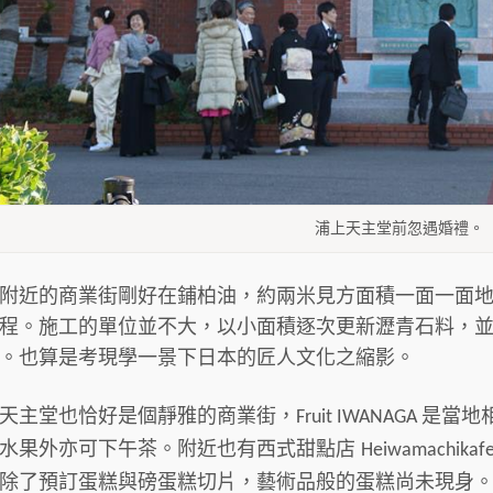
浦上天主堂前忽遇婚禮。
附近的商業街剛好在鋪柏油，約兩米見方面積一面一面
程。施工的單位並不大，以小面積逐次更新瀝青石料，
。也算是考現學一景下日本的匠人文化之縮影。
天主堂也恰好是個靜雅的商業街，
是當地
Fruit IWANAGA
水果外亦可下午茶。附近也有西式甜點店
Heiwamachikaf
除了預訂蛋糕與磅蛋糕切片，藝術品般的蛋糕尚未現身