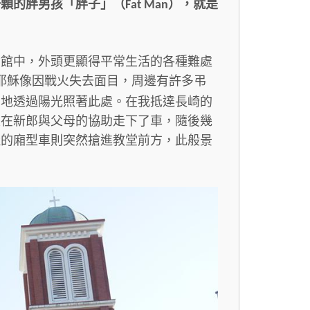
一顆的胖男孩「胖子」（
），就是
Fat Man
念館中，外頭更顯得平常生活的各種難處
耶穌像因戰火失去面目，周邊有許多弔
力地透過陽光照著此處。在我抵達長崎的
娘在新郎與父母的協助走下了車，隨後幾
近的廂型車則突然搶進教堂前方，此般景