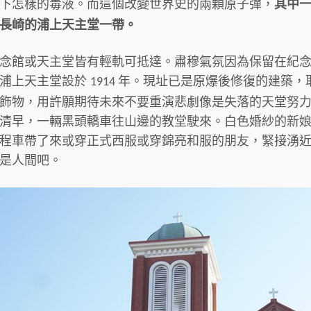
下怎樣的毒液。而這個改變世界史的兩顆原子彈，
其中
長崎的浦上天主堂一帶。
念館或天主堂皆有輕軌可抵達。肅穆氣氛因為保留在紀
。浦上天主堂設於
年。現址已是原爆後修復的建築，
1914
飾物，用許願期待未來不要重演悲劇像是失落的天堂努
清早，一輛黑頭轎車往山邊的教堂駛來。白色婚紗的新
程車帶了來或穿正式西服或穿錦亮和服的朋友，緊接湧
是人間吧。