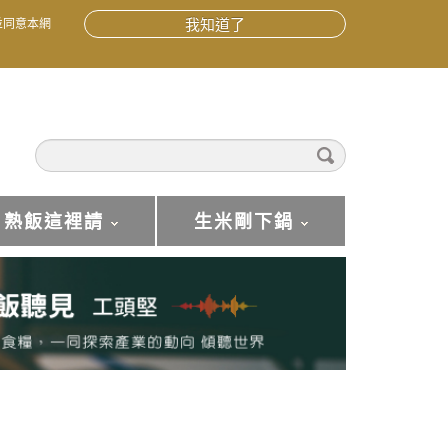
並同意本網
我知道了
熟飯這裡請
生米剛下鍋