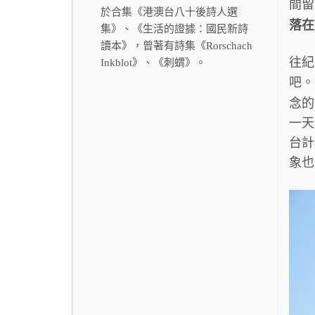
間留
於合集《港澳台八十後詩人選
落在
集》、《生活的證據：國民新詩
讀本》，曾著有詩集《Rorschach
往紀
Inkblot》、《刺蝟》。
吧
念的
一天
台計
象也