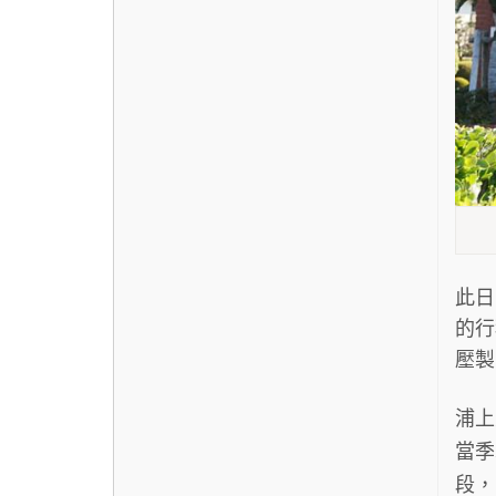
此日
的行
壓製
浦上
當季
段，