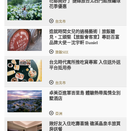
花都開好了 捷絲旅台北西門館推繡球
花季優惠
台北市
造就時間女兒的過桶藝術｜旅飯聽
見・工頭堅【旅飯會客室】專訪百富
品牌大使－沈宇軒 Daniel
旅飯SEE
台北時代寓所推吃貨專案 入住送外送
平台抵用券
台北市
卓美亞進軍峇里島 體驗熱帶風情全別
墅酒店
亞洲
揪好友入住吃壽喜燒 礁溪晶泉丰旅買
房送餐