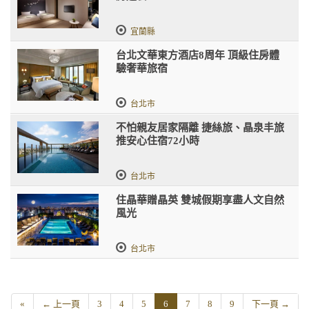
宜蘭縣
台北文華東方酒店8周年 頂級住房體
驗奢華旅宿
台北市
不怕親友居家隔離 捷絲旅、晶泉丰旅
推安心住宿72小時
台北市
住晶華贈晶英 雙城假期享盡人文自然
風光
台北市
«
← 上一頁
3
4
5
6
7
8
9
下一頁 →