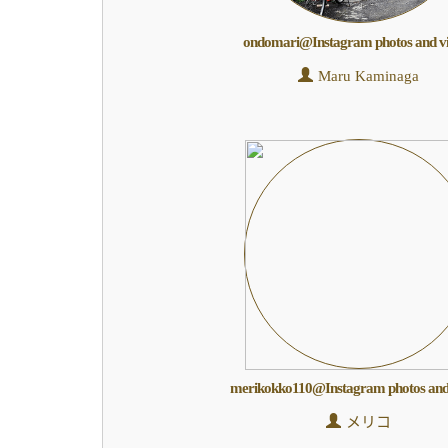
ondomari@Instagram photos and v
Maru Kaminaga
merikokko110@Instagram photos and
メリコ