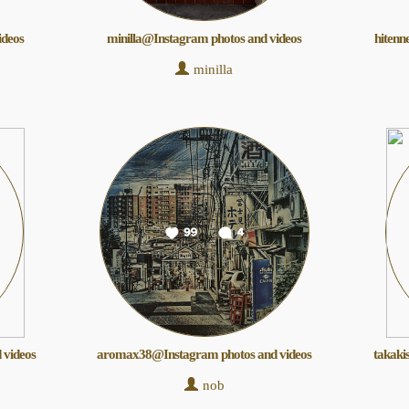
ideos
minilla@Instagram photos and videos
hitenn
minilla
 videos
aromax38@Instagram photos and videos
takaki
nob