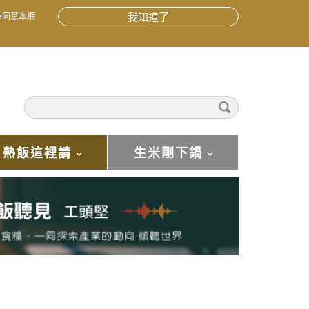
並同意本網
我知道了
熟飯這裡請
生米剛下鍋