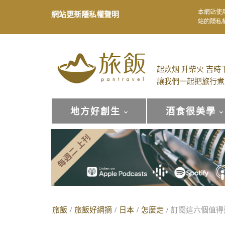
本網站使
網站更新隱私權聲明
站的隱私
起炊烟 升柴火 吉時
讓我們一起把旅行煮
地方好創生
酒食很美學
旅飯
/
旅飯好網摘
/
日本
/
怎麼走
/
訂閱這六個值得追