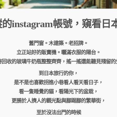
instagram帳號，窺看
舊門窗。木建築。老招牌。
立正站好的販賣機。曬滿衣服的陽台。
待回收的玻璃牛奶瓶整整齊齊，搖一搖還能聽見殘留的
到日本旅行的你，
是不是也喜歡拐進小巷看人看天看日子，
看一隻睡覺的貓，看陽光下的盆栽，
更勝於人擠人的觀光點與腳踢腳的繁華街，
至於沒法出門的時候