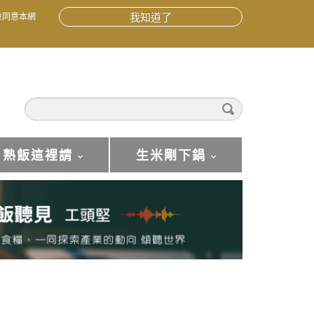
並同意本網
我知道了
熟飯這裡請
生米剛下鍋