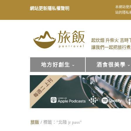
本網站使
網站更新隱私權聲明
站的隱私
起炊烟 升柴火 吉時
讓我們一起把旅行煮
地方好創生
酒食很美學
旅飯
/
標籤："北陸 jr pass"