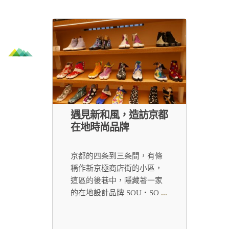
遇見新和風，造訪京都
在地時尚品牌
京都的四条到三条間，有條
稱作新京極商店街的小區，
這區的後巷中，隱藏著一家
的在地設計品牌 SOU・SO
...