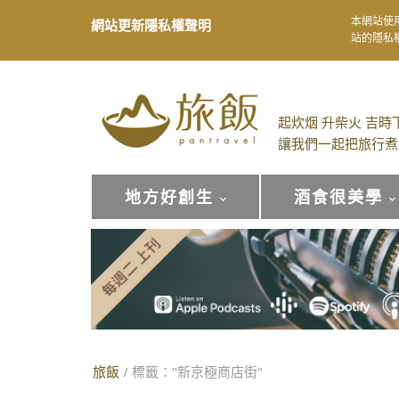
本網站使
網站更新隱私權聲明
站的隱私
起炊烟 升柴火 吉時
讓我們一起把旅行煮
地方好創生
酒食很美學
旅飯
/
標籤："新京極商店街"