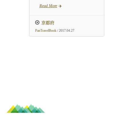
Read More
京都府
PanTravelBook
/ 2017.04.27