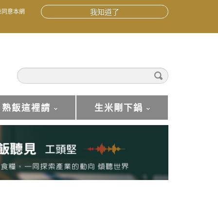
並同意本網
我知道了
熟飯這裡請
生米剛下鍋