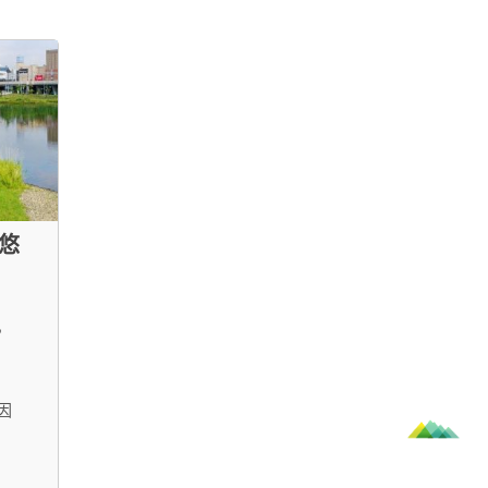
悠
，
」
因