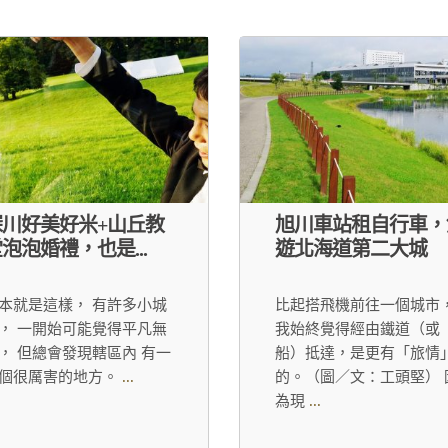
深川好美好米+山丘教
旭川車站租自行車，
泡泡婚禮，也是...
遊北海道第二大城
本就是這樣， 有許多小城
比起搭飛機前往一個城市
， 一開始可能覺得平凡無
我始終覺得經由鐵道（或
， 但總會發現轄區內 有一
船）抵達，是更有「旅情
個很厲害的地方。
...
的。（圖／文：工頭堅） 
為現
...