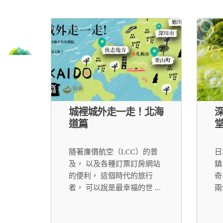
城裡城外走一走！北海
道篇
堂
隨著廉價航空（LCC）的普
日
及， 以及各種訂票訂房網站
鎮
的便利， 這個時代的旅行
奇
者， 可以說是最幸福的世
...
兩