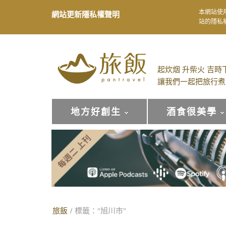
本網站使
網站更新隱私權聲明
站的隱私
起炊烟 升柴火 吉時
讓我們一起把旅行煮
地方好創生
酒食很美學
旅飯
/
標籤："旭川市"