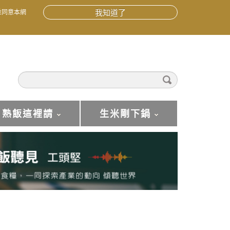
並同意本網
我知道了
熟飯這裡請
生米剛下鍋