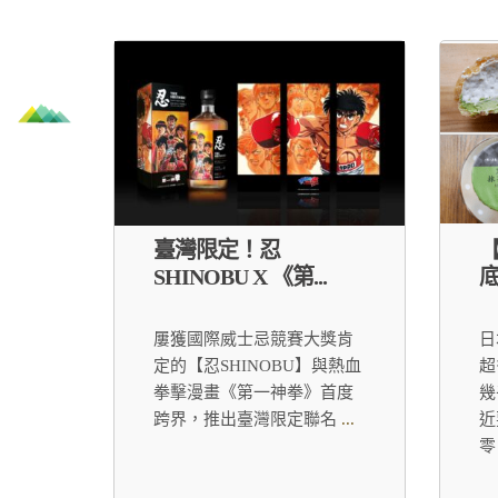
臺灣限定！忍
SHINOBU X 《第...
底
屢獲國際威士忌競賽大獎肯
日
定的【忍SHINOBU】與熱血
超
拳擊漫畫《第一神拳》首度
幾
跨界，推出臺灣限定聯名
...
近
零