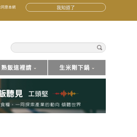
並同意本網
我知道了
熟飯這裡請
生米剛下鍋