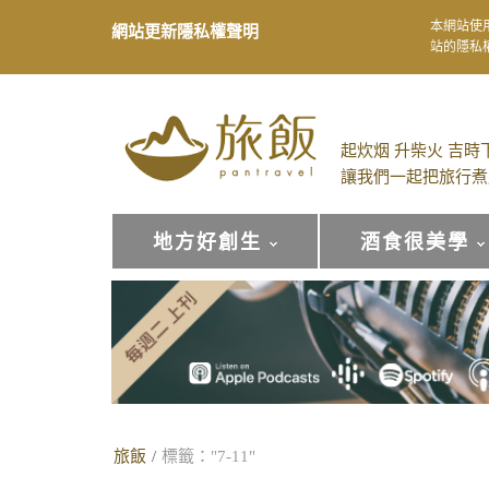
本網站使
網站更新隱私權聲明
站的隱私
起炊烟 升柴火 吉時
讓我們一起把旅行煮
地方好創生
酒食很美學
旅飯
/
標籤："7-11"