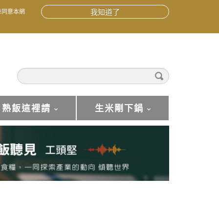
並同意本網
我知道了
熟飯這裡請
生米剛下鍋