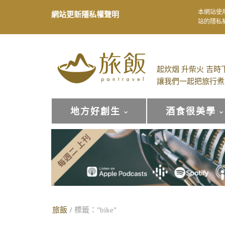
本網站使
網站更新隱私權聲明
站的隱私
起炊烟 升柴火 吉時
讓我們一起把旅行煮
地方好創生
酒食很美學
旅飯
/
標籤："bike"