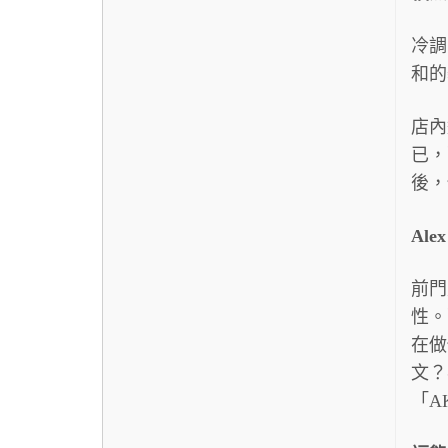
冷調
和的
店內
已，
後，
Ale
前門
性。
在做
文？
「A