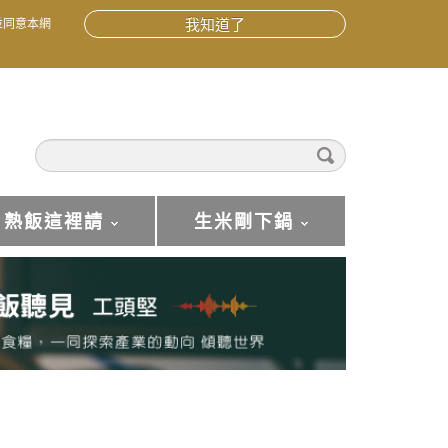
並同意本網
我知道了
熟飯這裡請
生米剛下鍋