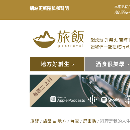
本網站使
網站更新隱私權聲明
站的隱私
起炊烟 升柴火 吉時
讓我們一起把旅行煮
地方好創生
酒食很美學
旅飯
/
旅飯 in 地方
/
台灣
/
屏東縣
/
料理是我的人生