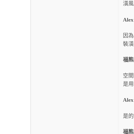
潢風
Ale
因為
裝潢
福熊
空間
是用
Ale
是的
福熊