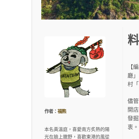
料
【編
廳」
村「
儘管
開店
作者：
福熊
發掘
衷。
本名黃溫庭，喜愛南方炙熱的陽
光在臉上撒野，喜歡東港的風從