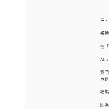
三、
福熊
在「
Ale
我們
重組
福熊
因為