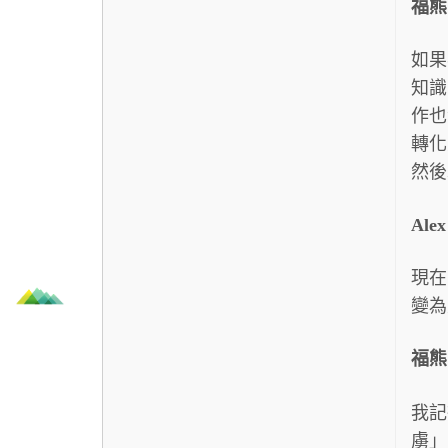
福熊
如果
知識
作也
轉化
然後
Ale
現在
變為
福熊
我記
虜」