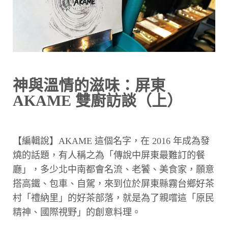
神與溫情的滋味：屏東
AKAME 雙廚訪談（上）
【編輯說】AKAME 這個名字，在 2016 年成為發
燒的話題，有人稱之為「傳說中屏東最難訂的餐
廳」，多少北中南都會名流、老饕、美食家，願意
搭高鐵、包車、自駕，來到位於屏東縣霧台鄉好茶
村「禮納里」的好茶部落，就是為了親嚐這「原民
精神、國際視野」的創意料理。