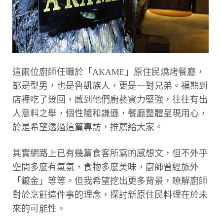
這兩位廚師任職於「AKAME」原住民燒烤餐廳，
都是型男，也是魯凱族人，更是一對兄弟。福熊到
店裡吃了幾回，感到他們廚藝實力堅強，往往有出
人意料之舉，個性隨和謙遜，餐廳整體呈現用心，
於是希望透過這篇專訪，推薦給大家。
其實網路上已有幾篇食客所寫的感想文，但不外乎
空間多麼有氣氛，食物多麼美味，廚師曾經旅外
「鍍金」等等。但我希望挖出更多背景，瞭解廚師
對於烹飪這件事的理念，探討新原住民料理在於未
來的可能性。