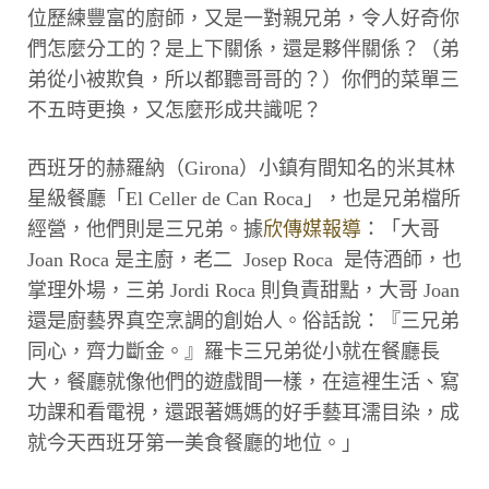
位歷練豐富的廚師，又是一對親兄弟，令人好奇你
們怎麼分工的？是上下關係，還是夥伴關係？（弟
弟從小被欺負，所以都聽哥哥的？）你們的菜單三
不五時更換，又怎麼形成共識呢？
西班牙的赫羅納（Girona）小鎮有間知名的米其林
星級餐廳「El Celler de Can Roca」，也是兄弟檔所
經營，他們則是三兄弟。據
欣傳媒報導
：「大哥
Joan Roca 是主廚，老二 Josep Roca 是侍酒師，也
掌理外場，三弟 Jordi Roca 則負責甜點，大哥 Joan
還是廚藝界真空烹調的創始人。俗話說：『三兄弟
同心，齊力斷金。』羅卡三兄弟從小就在餐廳長
大，餐廳就像他們的遊戲間一樣，在這裡生活、寫
功課和看電視，還跟著媽媽的好手藝耳濡目染，成
就今天西班牙第一美食餐廳的地位。」