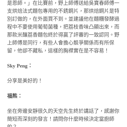
是恩師。」在比賽前，野上師傅送給吳寶春師傅一
支烘焙法式麵包專用的不銹鋼片，那烘焙鋼片是特
別訂做的，在外面買不到。並建議他在麵糰發酵過
程中不要使用葡萄菌種，把荔枝香味凸顯出來，而
那款米釀荔香麵包終於得贏了評審的一致認同。野
上師傅是同行，有些人會擔心競爭關係而有所保
留，他卻不藏私，這樣的胸襟實在是不容易！
Sky Peng：
分享是美好的！
福熊：
坐在旁邊安靜很久的天空先生終於講話了，感謝你
簡短而深刻的發言！請問你什麼時候決定當廚師
的？