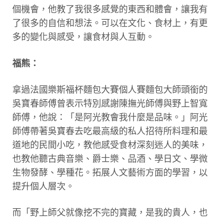
個機會，他教了我很多感覺的東西和體會，讓我有
了很多的自信和想法。可以在文化、食材上，有更
多的變化與感受，讓食材與人互動。
福熊：
拿過法國樂斯福杯麵包大賽個人賽麵包大師頭銜的
吳寶春師傅曾表示特別感謝陳撫光師傅與野上智寬
師傅，他說：「是阿光教會我什麼是品味。」阿光
師傅帶著吳寶春去吃最高級的私人招待所料理和最
道地的民間小吃，教他感受食材深刻迷人的美味，
也教他聽古典音樂、爵士樂、品酒、學日文、學微
生物發酵、學種花。拓展人文藝術方面的學習，以
提升個人層次。
而「野上師父就像挖不完的寶藏，是我的貴人，也