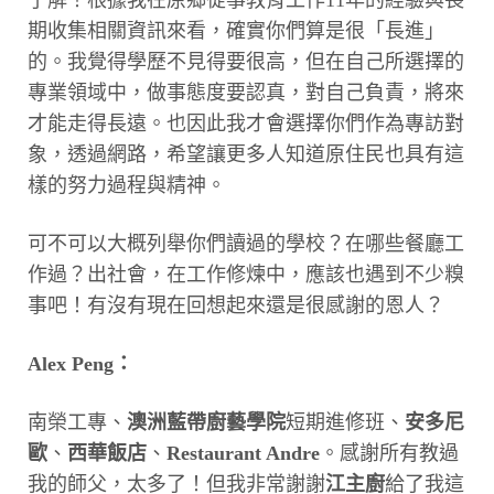
期收集相關資訊來看，確實你們算是很「長進」
的。我覺得學歷不見得要很高，但在自己所選擇的
專業領域中，做事態度要認真，對自己負責，將來
才能走得長遠。也因此我才會選擇你們作為專訪對
象，透過網路，希望讓更多人知道原住民也具有這
樣的努力過程與精神。
可不可以大概列舉你們讀過的學校？在哪些餐廳工
作過？出社會，在工作修煉中，應該也遇到不少糗
事吧！有沒有現在回想起來還是很感謝的恩人？
Alex Peng：
南榮工專、
澳洲藍帶廚藝學院
短期進修班、
安多尼
歐
、
西華飯店
、
Restaurant Andre
。感謝所有教過
我的師父，太多了！但我非常謝謝
江主廚
給了我這