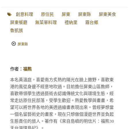
創意料理
原住民
屏東
屏東縣
屏東美食
屏東餐廳
無菜單料理
禮納里
霧台鄉
魯凱族
屏東縣
作者：
福熊
本名黃溫庭，喜愛南方炙熱的陽光在臉上撒野，喜歡東
港的風從身邊不經意地吹過。目前擔任屏東山區教師，
喜歡帶領學生透過藝術去認識傳統文化與環境生態，經
常走訪原住民部落，受學生歡迎。熱愛教學與畫畫，希
望可以將世界各地的美透過繪畫表現出來。曾經夢想當
一個名留藝術史的畫家，現在只想做個漫遊世界並負起
生態責任的旅人。著作有《來自島嶼的明信片：福熊30
天台灣環島記》。