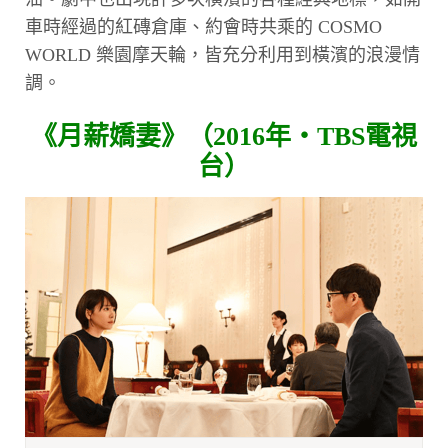
車時經過的紅磚倉庫、約會時共乘的 COSMO
WORLD 樂園摩天輪，皆充分利用到橫濱的浪漫情
調。
《月薪嬌妻》（2016年・TBS電視
台）