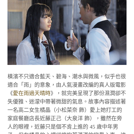
橫濱不只適合藍天、碧海、潮水與微風，似乎也很
適合「雨」的意象，由人氣漫畫改編的真人版電影
《
愛在雨過天晴時
》，就完美呈現了那份濕潤卻不
失優雅、迷濛中帶著微甜的氣息。故事內容描述著
一名高二女生橘晶（小松菜奈 飾）愛上她打工的
家庭餐廳店長近藤正己（大泉洋 飾），雖然在旁
人的眼裡，近藤只是個不肯上進的 45 歲中年男