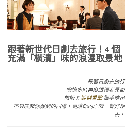
跟著新世代日劇去旅行！4 個
充滿「橫濱」味的浪漫取景地
跟著日劇去旅行
睽違多時再度跟讀者見面
旅飯 X
娛樂重擊
攜手推出
不只喚起你觀劇的回憶，更讓你內心喊一聲好想
去！