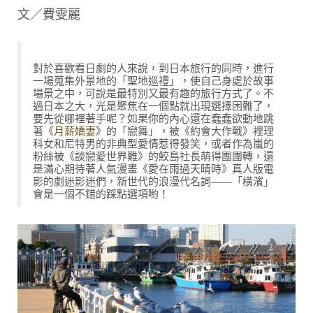
文／費雯麗
對於喜歡看日劇的人來說，到日本旅行的同時，進行
一場蒐集外景地的「聖地巡禮」，使自己身處於故事
場景之中，可說是最特別又最有趣的旅行方式了。不
過日本之大，光是聚焦在一個點就出現選擇困難了，
要先從哪裡著手呢？如果你的內心還在蠢蠢欲動地跳
著《
月薪嬌妻
》的「戀舞」，被《約會大作戰》裡理
科女和尼特男的非典型愛情惹得發笑，或者作為嵐的
粉絲被《談戀愛世界難》的鮫島社長萌得團團轉，還
是滿心期待著人氣漫畫《愛在雨過天晴時》真人版電
影的劇迷影迷們，新世代的浪漫代名詞——「橫濱」
會是一個不錯的踩點選項喲！