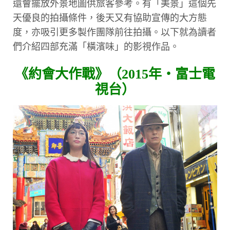
還會擺放外景地圖供旅客參考。有「美景」這個先
天優良的拍攝條件，後天又有協助宣傳的大方態
度，亦吸引更多製作團隊前往拍攝。以下就為讀者
們介紹四部充滿「橫濱味」的影視作品。
《約會大作戰》（2015年・富士電
視台）