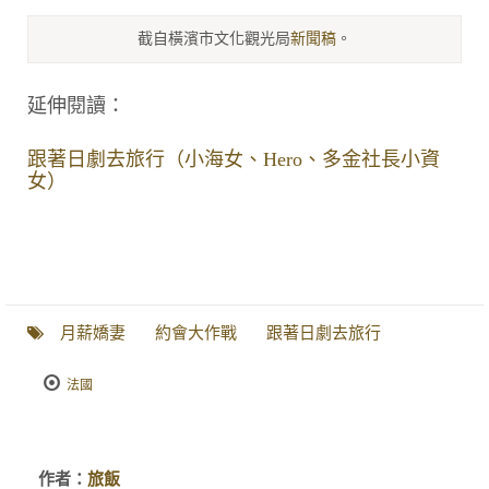
截自橫濱市文化觀光局
新聞稿
。
延伸閱讀：
跟著日劇去旅行（小海女、Hero、多金社長小資
女）
月薪嬌妻
約會大作戰
跟著日劇去旅行
法國
作者：
旅飯