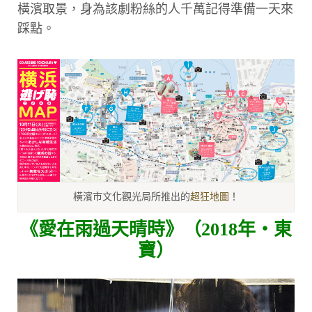
橫濱取景，身為該劇粉絲的人千萬記得準備一天來
踩點。
橫濱市文化觀光局所推出的
超狂地圖
！
《愛在雨過天晴時》（2018年・東
寶）