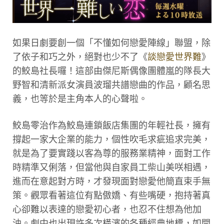
如果日劇要創一個「不懂如何戀愛陣線」聯盟，除
了依子和巧之外，絕對也少不了《
談戀愛世界難
》
的鮫島社長囉！這部由傑尼斯偶像團體嵐的隊長大
野智和清新派女演員波瑠共譜戀曲的作品，顧名思
義，也等於是主角本人的心聲啦。
鮫島零治作為鮫島連鎖飯店集團的年輕社長，擁有
撐起一家大企業的能力，個性吹毛求疵追求完美，
就是為了要實踐以客為尊的服務業精神，面對工作
時精準又俐落，但當他與自家員工柴山美咲相遇，
進而在意起對方時，才發現面對戀愛他簡直束手無
策。觀眾看著這位有點傲嬌、有些嘴硬，抱持著真
心卻難以表達的戀愛初心者，也忍不住想為他加
油。劇中也出現許多次橫濱的各種經典地標，如開