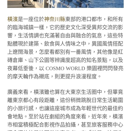
橫濱
是一座位於
神奈川縣
東部的港口都市，和所有
的臨海城鎮一樣，它的歷史文化深受異邦交流的影
響，生活情調也充滿著自由與融合的氣息，這些特
點體現於建築、飲食與人情味之中，異國風情搭配
上遼闊海景，怎麼看都別有一番風情，其他像是紅
磚倉庫、山下公園等辨識度超高的知名景點，以及
夜幕低垂後，以 COSMO WORLD 樂園裡閃閃發亮
的摩天輪作為襯底，則更提升浪漫程度。
廣義來看，橫濱雖也算在大東京生活圈中，但畢竟
離東京都心有段距離，這份稍微跳脫日常生活範圍
的小旅行感，也讓這座城市成為年輕世代的最佳約
會地點。至於站在劇組的角度來看，近年來，橫濱
市相當積極配合影視作品拍攝，甚至旅客服務中心