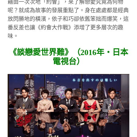
藉由一次次地「約會」，來了解戀愛究竟為何物
呢？就成為故事的發展重點了。身在處處都是經典
放閃勝地的橫濱，依子和巧卻依舊笨拙而爆笑，這
番反差也讓《約會大作戰》添增了更多層次的趣
味。
《談戀愛世界難》（2016年・日本
電視台）