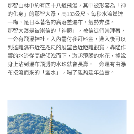
那智山林中約有四十八道飛瀑，其中被形容為「神
的化身」的那智大瀑，高133公尺、每秒水流量達
一噸，是日本著名的高落差瀑布，氣勢奔騰。
那智大瀑是被崇信的「神體」，被信徒們崇拜著，
一旁有飛瀑神社，入內需付參拜料金，進入後可以
到達離瀑布近在咫尺的展望台近距離觀賞，轟隆作
響的水流從高處傾洩而下，激起飛騰的水花，據說
身上沾到瀑布飛濺的水珠就會長壽，一旁還有由瀑
布接流而來的「靈水」，喝了能夠延年益壽。