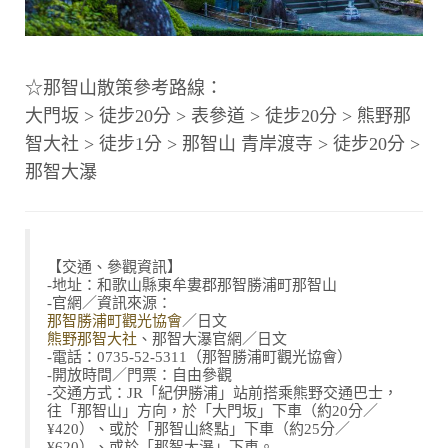
☆那智山散策參考路線：
大門坂 > 徒步20分 > 表參道 > 徒步20分 > 熊野那
智大社 > 徒步1分 > 那智山 青岸渡寺 > 徒步20分 >
那智大瀑
【交通、參觀資訊】
-地址：和歌山縣東牟婁郡那智勝浦町那智山
-官網／資訊來源：
那智勝浦町觀光協會
／日文
熊野那智大社
、那智大瀑官網／日文
-電話：0735-52-5311（那智勝浦町觀光協會）
-開放時間／門票：自由參觀
-交通方式：JR「紀伊勝浦」站前搭乘熊野交通巴士，
往「那智山」方向，於「大門坂」下車（約20分／
¥420）、或於「那智山終點」下車（約25分／
¥620）、或於「那智大瀑」下車。