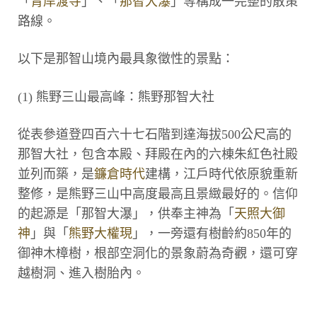
「
青岸渡寺
」、「
那智大瀑
」等構成一完整的散策
路線。
以下是那智山境內最具象徵性的景點：
(1) 熊野三山最高峰：熊野那智大社
從表參道登四百六十七石階到達海拔500公尺高的
那智大社，包含本殿、拜殿在內的六棟朱紅色社殿
並列而築，是
鐮倉時代
建構，江戶時代依原貌重新
整修，是熊野三山中高度最高且景緻最好的。信仰
的起源是「那智大瀑」，供奉主神為「
天照大御
神
」與「
熊野大權現
」，一旁還有樹齡約850年的
御神木樟樹，根部空洞化的景象蔚為奇觀，還可穿
越樹洞、進入樹胎內。