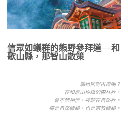
信眾如蟻群的熊野參拜道−−和
歌山縣，那智山散策
聽過熊野古道嗎？
在和歌山極綠的森林裡，
會不禁相信，神就在自然裡。
這是自然體驗，也是宗教體驗。