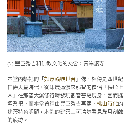
(2) 豐臣秀吉和佛教文化的交會：青岸渡寺
本堂內祭祀的「
如意輪觀世音
」像，相傳是四世紀
仁德天皇時代，從印度遠渡來那智的僧侶「裸形上
人」在那智大瀑修行時發現觀音菩薩現身，因而擺
壇祭祀。而本堂曾經由豐臣秀吉再建，
桃山時代
的
建築特色明顯，木造的建築上可清楚看見歲月刻蝕
的痕跡。