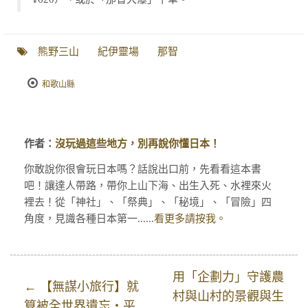
熊野三山
紀伊靈場
那智
和歌山縣
作者：
沒玩過這些地方，別再說你懂日本！
你敢說你很會玩日本嗎？話說出口前，先看看這本書
吧！讓達人帶路，帶你上山下海、出生入死、水裡來火
裡去！從「神社」、「祭典」、「秘境」、「冒險」四
角度，見識各種日本第一......
看更多請按我。
用「企劃力」守護農
← 【無謀小旅行】就
村與山村的景觀與生
算被全世界遺忘・平