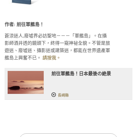
作者: 前往軍艦島！
蒼涼迷人,廢墟界必訪聖地－－－「軍艦島」。在攝
影師酒井透的鏡頭下，終得一窺神祕全貌。不管是旅
遊迷、廢墟迷、攝影迷或建築迷，都能在世界遺產軍
艦島上興奮不已。
請按我。
前往軍艦島！日本最後の絶景
長崎縣