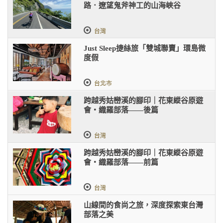
路．遼望鬼斧神工的山海峽谷
台灣
Just Sleep捷絲旅「雙城聯賣」環島微
度假
台北市
跨越秀姑巒溪的腳印｜花東縱谷原遊
會・織羅部落——後篇
台灣
跨越秀姑巒溪的腳印｜花東縱谷原遊
會・織羅部落——前篇
台灣
山線間的食尚之旅，深度探索東台灣
部落之美