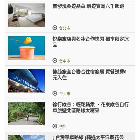
普發現金遊晶華 環遊寶島六千起跳
台北市
悅樂旅店與名冰合作快閃 獨享限定冰
品
台中市
捷絲旅全台聯合住宿旅展 買餐送房0
元入住
台北市
徐行縱谷：輕鬆騎乘 ‧花東縱谷自行
車旅遊北區路線太精采
快訊
[ 台灣單車路線 ]騎遇太平洋蘇花公