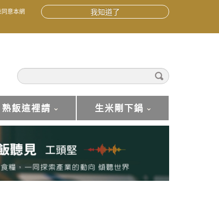
並同意本網
我知道了
熟飯這裡請
生米剛下鍋