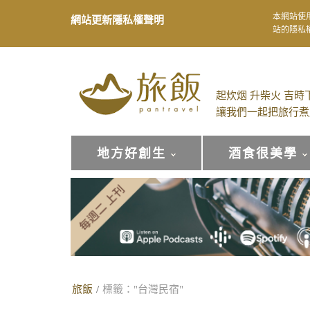
本網站使
網站更新隱私權聲明
站的隱私
起炊烟 升柴火 吉時
讓我們一起把旅行煮
地方好創生
酒食很美學
旅飯
/
標籤："台灣民宿"