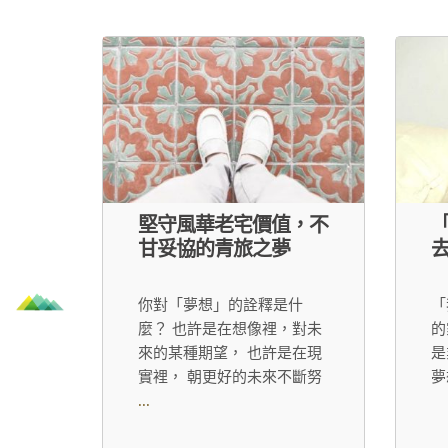
堅守風華老宅價值，不
甘妥協的青旅之夢
去
你對「夢想」的詮釋是什
「
麼？ 也許是在想像裡，對未
的
來的某種期望， 也許是在現
是
實裡， 朝更好的未來不斷努
夢
...