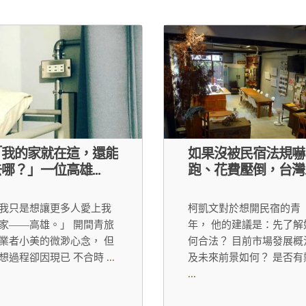
「我的家就在這，還能
如果沒被民宿法規嚇
哪？」一位高雄...
跑、花費壓倒，台灣..
我只是想讓更多人愛上我
柯凱文對於想開民宿的青
家——高雄。」 開間青旅
年， 他的建議是：先了解
業者小美的微渺心念， 但
何合法？ 目前市場發展概
想過程卻因現已 不合時
...
及未來前景如何？ 是否有
...