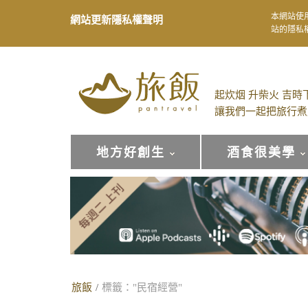
本網站使
網站更新隱私權聲明
站的隱私
起炊烟 升柴火 吉時
讓我們一起把旅行煮
地方好創生
酒食很美學
旅飯
/
標籤："民宿經營"