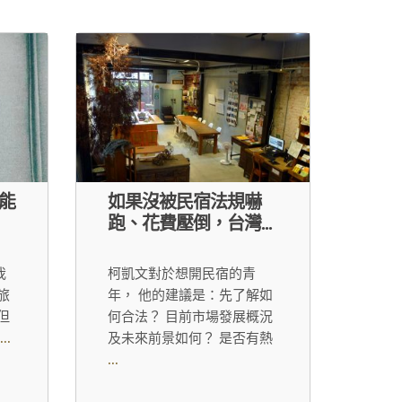
能
如果沒被民宿法規嚇
跑、花費壓倒，台灣...
我
柯凱文對於想開民宿的青
旅
年， 他的建議是：先了解如
但
何合法？ 目前市場發展概況
...
及未來前景如何？ 是否有熱
...