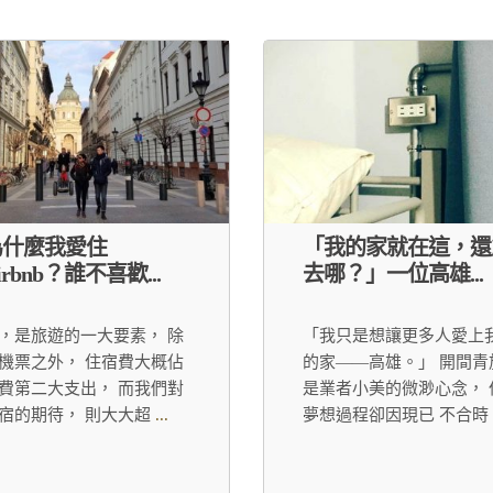
為什麼我愛住
「我的家就在這，還
irbnb？誰不喜歡...
去哪？」一位高雄...
，是旅遊的一大要素， 除
「我只是想讓更多人愛上
機票之外， 住宿費大概佔
的家——高雄。」 開間青
費第二大支出， 而我們對
是業者小美的微渺心念， 
宿的期待， 則大大超
...
夢想過程卻因現已 不合時