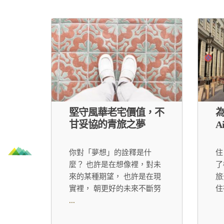
堅守風華老宅價值，不
甘妥協的青旅之夢
A
你對「夢想」的詮釋是什
住
麼？ 也許是在想像裡，對未
了
來的某種期望， 也許是在現
旅
實裡， 朝更好的未來不斷努
住
...