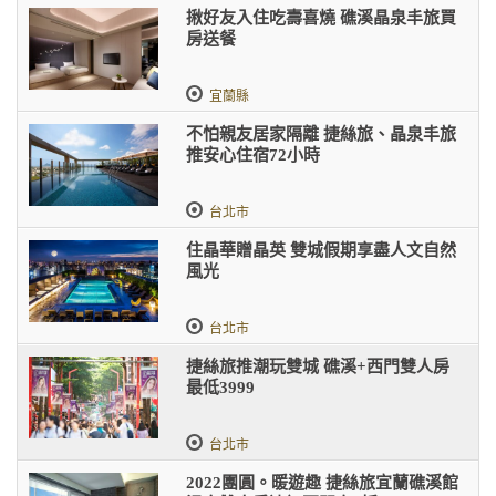
揪好友入住吃壽喜燒 礁溪晶泉丰旅買
房送餐
宜蘭縣
不怕親友居家隔離 捷絲旅、晶泉丰旅
推安心住宿72小時
台北市
住晶華贈晶英 雙城假期享盡人文自然
風光
台北市
捷絲旅推潮玩雙城 礁溪+西門雙人房
最低3999
台北市
2022團圓。暖遊趣 捷絲旅宜蘭礁溪館