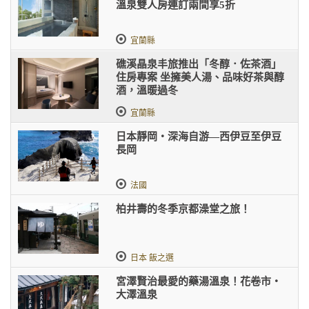
溫泉雙人房連訂兩間享5折
宜蘭縣
礁溪晶泉丰旅推出「冬醇．佐茶酒」
住房專案 坐擁美人湯、品味好茶與醇
酒，溫暖過冬
宜蘭縣
日本靜岡‧深海自游—西伊豆至伊豆
長岡
法國
柏井壽的冬季京都澡堂之旅！
日本 飯之選
宮澤賢治最愛的藥湯溫泉！花卷市・
大澤溫泉