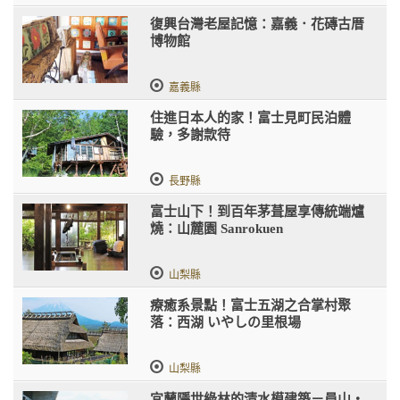
復興台灣老屋記憶：嘉義．花磚古厝
博物館
嘉義縣
住進日本人的家！富士見町民泊體
驗，多謝款待
長野縣
富士山下！到百年茅葺屋享傳統端爐
燒：山麓園 Sanrokuen
山梨縣
療癒系景點！富士五湖之合掌村聚
落：西湖 いやしの里根場
山梨縣
宜蘭隱世綠林的清水模建築－員山・