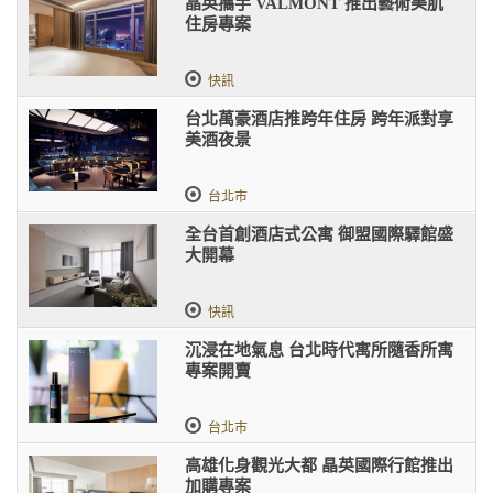
晶英攜手 VALMONT 推出藝術美肌
住房專案
快訊
台北萬豪酒店推跨年住房 跨年派對享
美酒夜景
台北市
全台首創酒店式公寓 御盟國際驛館盛
大開幕
快訊
沉浸在地氣息 台北時代寓所隨香所寓
專案開賣
台北市
高雄化身觀光大都 晶英國際行館推出
加購專案