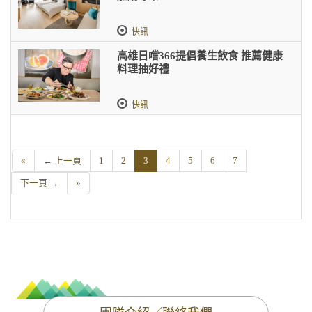
快訊
高雄日嚐366提倡養生飲食 推薦健康
料理抽好禮
快訊
«
← 上一頁
1
2
3
4
5
6
7
下一頁 →
»