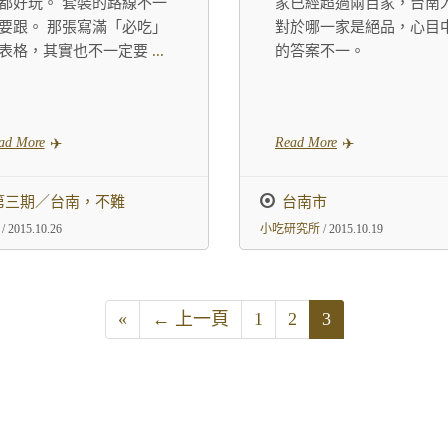
都好玩。 套裝的路線不一
家已經超過兩百家，台南
要跟。 那張寫滿「必吃」
對於哪一家是絕品，心目
表格，其實也不一定要
...
的答案不一。
ad More
Read More
第三期／台南，不難
台南市
/ 2015.10.26
小吃研究所
/ 2015.10.19
«
← 上一頁
1
2
3