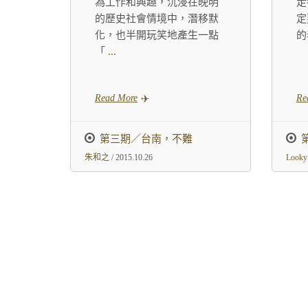
為工作和興趣，沉浸在晚明
走
的歷史社會情境中，潛移默
定
化，也半開玩笑地產生一點
的
「
...
Read More
Re
第三期／台南，不難
朱和之
/ 2015.10.26
Looky