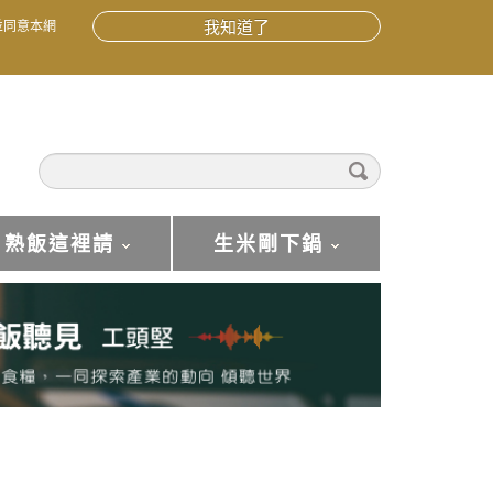
並同意本網
我知道了
熟飯這裡請
生米剛下鍋