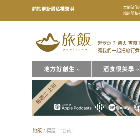
本網站使
網站更新隱私權聲明
站的隱私
起炊烟 升柴火 吉時
讓我們一起把旅行煮
地方好創生
酒食很美學
旅飯
/
標籤："台南"