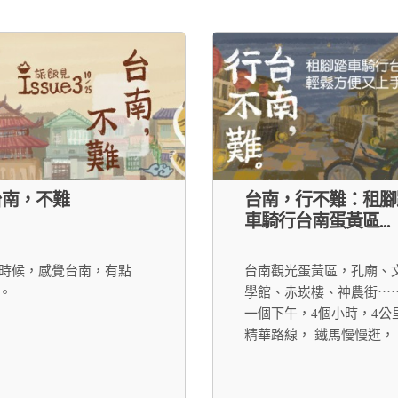
台南，不難
台南，行不難：租腳
車騎行台南蛋黃區...
時候，感覺台南，有點
台南觀光蛋黃區，孔廟、
。
學館、赤崁樓、神農街⋯
一個下午，4個小時，4公
精華路線， 鐵馬慢慢逛，