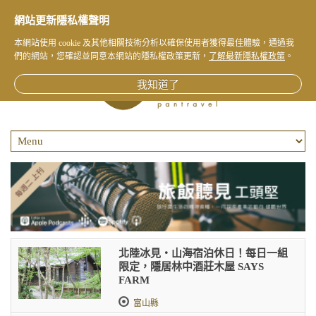
網站更新隱私權聲明
本網站使用 cookie 及其他相關技術分析以確保使用者獲得最佳體驗，通過我
們的網站，您確認並同意本網站的隱私權政策更新，
了解最新隱私權政策
。
我知道了
北陸冰見・山海宿泊休日！每日一組
限定，隱居林中酒莊木屋 SAYS
FARM
富山縣