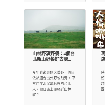
山林野溪野餐：4個台
北親山野餐好去處...
今年看來是個大暖冬，假日
時
依然適合出外野餐踏青。 平
留
常住在水泥叢林裡的台北
越
人，假日該上哪親近山林
圖
呢？
...