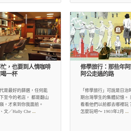
再忙，也要到人情咖啡
修學旅行：那些年阿
店喝一杯
阿公走過的路
代是最好的篩選，任何能
「修學旅行」可說是日治
下至今的老店， 都是翻山
期台灣學生的集體記憶。 
嶺，才來到你我面前。
看看他們以前都去哪裡玩
、文／Hally Che
...
怎麼玩吧～ 1903年2月
...