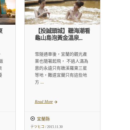
東
【投誠頭城】聽海潮看
龜山島泡黃金溫泉...
，
雪隧通車後，宜蘭的觀光產
飯
業也隨著起飛， 不過人滿為
泉
患的永遠只有礁溪羅東三星
優
等地，難道宜蘭只有這些地
方
...
Read More
宜蘭縣
テツヒコ
/ 2015.11.30